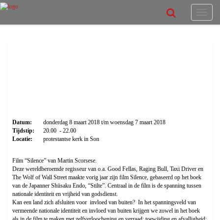
Toggle
navigat
donderdag 8 maart 2018 t/m
woensdag 7 maart 2018
Silence, film
Datum:
donderdag 8 maart 2018 t/m woensdag 7 maart 2018
Tijdstip:
20.00 - 22.00
Locatie:
protestantse kerk in Son
Film “Silence” van Martin Scorsese.
Deze wereldberoemde regisseur van o.a. Good Fellas, Raging Bull, Taxi Driver en
The Wolf of Wall Street maakte vorig jaar zijn film Silence, gebaseerd op het boek
van de Japanner Shūsaku Endo, “Stilte”. Centraal in de film is de spanning tussen
nationale identiteit en vrijheid van godsdienst.
Kan een land zich afsluiten voor invloed van buiten? In het spanningsveld van
vermeende nationale identiteit en invloed van buiten krijgen we zowel in het boek
als in de film te maken met zelfverloochening en verraad; toewijding en afvalligheid;