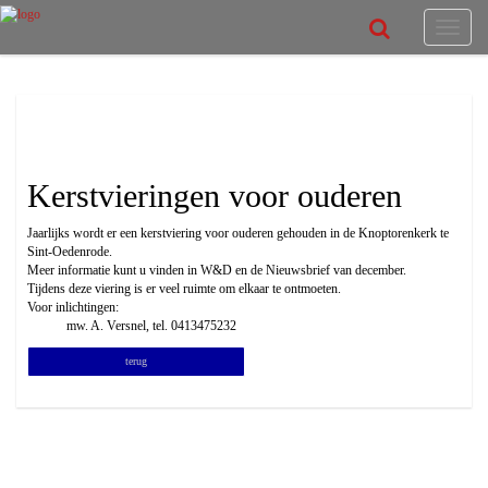
Toggle
navigat
kerstviering ouderen
Kerstvieringen voor ouderen
Jaarlijks wordt er een kerstviering voor ouderen gehouden in de Knoptorenkerk te
Sint-Oedenrode.
Meer informatie kunt u vinden in W&D en de Nieuwsbrief van december.
Tijdens deze viering is er veel ruimte om elkaar te ontmoeten.
Voor inlichtingen:
mw. A. Versnel, tel. 0413475232
terug