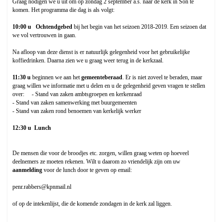
Graag nodigen we u uit om op zondag 2 september a.s. naar de kerk in Son te
komen. Het programma die dag is als volgt:
10:00 u Ochtendgebed
bij het begin van het seizoen 2018-2019. Een seizoen dat
we vol vertrouwen in gaan.
Na afloop van deze dienst is er natuurlijk gelegenheid voor het gebruikelijke
koffiedrinken. Daarna zien we u graag weer terug in de kerkzaal.
11:30 u
beginnen we aan het
gemeenteberaad
. Er is niet zoveel te beraden, maar
graag willen we informatie met u delen en u de gelegenheid geven vragen te stellen
over: - Stand van zaken ambtsgroepen en kerkenraad
- Stand van zaken samenwerking met buurgemeenten
- Stand van zaken rond benoemen van kerkelijk werker
12:30 u Lunch
De mensen die voor de broodjes etc. zorgen, willen graag weten op hoeveel
deelnemers ze moeten rekenen. Wilt u daarom zo vriendelijk zijn om uw
aanmelding
voor de lunch door te geven op email:
penr.rabbers@kpnmail.nl
of op de intekenlijst, die de komende zondagen in de kerk zal liggen.