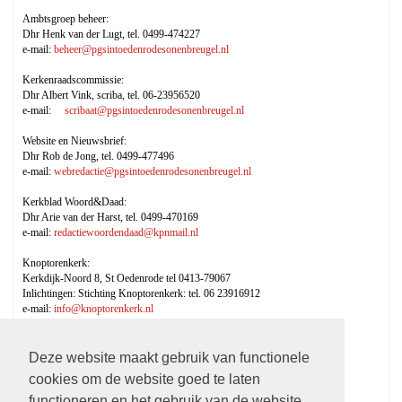
Ambtsgroep beheer:
Dhr Henk van der Lugt, tel. 0499-474227
e-mail:
beheer@pgsintoedenrodesonenbreugel.nl
Kerkenraadscommissie:
Dhr Albert Vink, scriba, tel. 06-23956520
e-mail:
scribaat@pgsintoedenrodesonenbreugel.nl
Website en Nieuwsbrief:
Dhr Rob de Jong, tel. 0499-477496
e-mail:
webredactie@pgsintoedenrodesonenbreugel.nl
Kerkblad Woord&Daad:
Dhr Arie van der Harst, tel. 0499-470169
e-mail:
redactiewoordendaad@kpnmail.nl
Knoptorenkerk:
Kerkdijk-Noord 8, St Oedenrode tel 0413-79067
Inlichtingen: Stichting Knoptorenkerk: tel. 06 23916912
e-mail:
info@knoptorenkerk.nl
Postadres (voor alle contacten)
Prot. Gem. Eindhoven - Kerk in Son
Deze website maakt gebruik van functionele
Zandstraat 26
cookies om de website goed te laten
5691 CE Son en Breugel
functioneren en het gebruik van de website