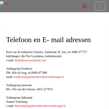
Toggle
navigat
e-mail adressen
Telefoon en
E- mail adressen
Kerk van de eenheid in Christus, Zandstraat 26, Son. tel: 0499 477757
Inlichtingen: dhr Pier Greydanus, kerkbeheerder.
e-mail:
kerkbeheerson@gmail.com
Ambtsgroep Eredienst:
Dhr. Rob de Jong, tel 0499-477496
email:
eredienst@pgsintoedenrodesonenbreugel.nl
Ambtsgroep pastoraat:
Mw. Nel van der Schouw, 0431-477914
Ambtsgroep diakonaat:
Jeannet Venekamp
e-mail:
diaconaat@pgsintoedenrodesonenbreugel.nl